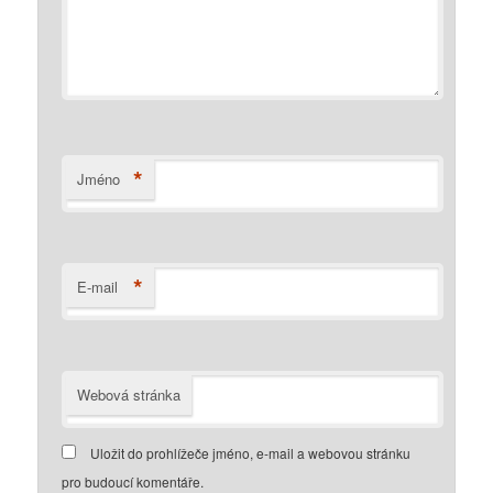
*
Jméno
*
E-mail
Webová stránka
Uložit do prohlížeče jméno, e-mail a webovou stránku
pro budoucí komentáře.