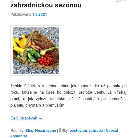
zahradnickou sezónou
Publikováno
1.3.2021
Tenhle článek s s sebou táhnu jako zavazadlo už pomalu půl
roku, takže je na čase ho odložit, protože venku už vřískají
ptáci, a jak vyleze sluníčko, už už pobíhám po zahradě a
plánuju, chystám a přemýšlím.
Celý příspěvek
→
Rubriky:
Blog
,
Nezařazené
|
Štítky:
pěstování
,
zahrada
|
Napsat
komentář