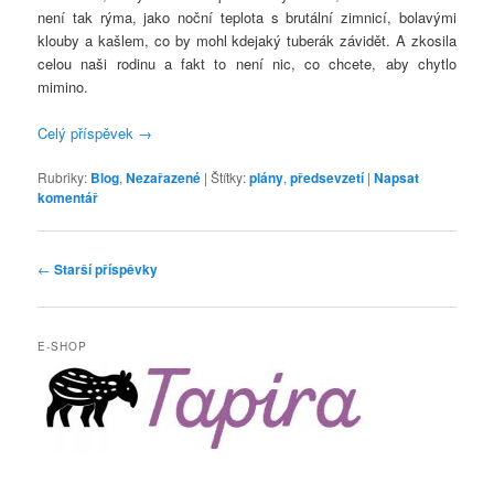
není tak rýma, jako noční teplota s brutální zimnicí, bolavými
klouby a kašlem, co by mohl kdejaký tuberák závidět. A zkosila
celou naši rodinu a fakt to není nic, co chcete, aby chytlo
mimino.
Celý příspěvek
→
Rubriky:
Blog
,
Nezařazené
|
Štítky:
plány
,
předsevzetí
|
Napsat
komentář
Navigace
←
Starší příspěvky
pro
příspěvky
E-SHOP