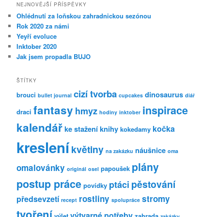
NEJNOVĚJŠÍ PŘÍSPĚVKY
Ohlédnutí za loňskou zahradnickou sezónou
Rok 2020 za námi
Yeyří evoluce
Inktober 2020
Jak jsem propadla BUJO
ŠTÍTKY
cizí tvorba
dinosaurus
brouci
bullet journal
cupcakes
diář
fantasy
inspirace
hmyz
draci
hodiny
inktober
kalendář
kočka
ke stažení
knihy
kokedamy
kreslení
květiny
náušnice
na zakázku
oma
plány
omalovánky
papoušek
originál
osel
postup práce
pěstování
ptáci
povídky
rostliny
stromy
předsevzetí
recept
spolupráce
tvoření
výtvarné potřeby
výlet
zahrada
zakázky