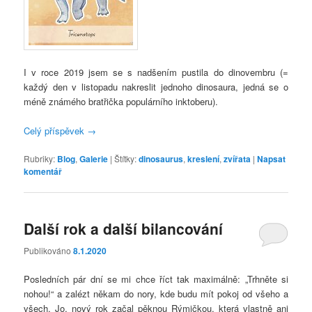
I v roce 2019 jsem se s nadšením pustila do dinovembru (=
každý den v listopadu nakreslit jednoho dinosaura, jedná se o
méně známého bratřička populárního inktoberu).
Celý příspěvek
→
Rubriky:
Blog
,
Galerie
|
Štítky:
dinosaurus
,
kreslení
,
zvířata
|
Napsat
komentář
Další rok a další bilancování
Publikováno
8.1.2020
Posledních pár dní se mi chce říct tak maximálně: „Trhněte si
nohou!“ a zalézt někam do nory, kde budu mít pokoj od všeho a
všech. Jo, nový rok začal pěknou Rýmičkou, která vlastně ani