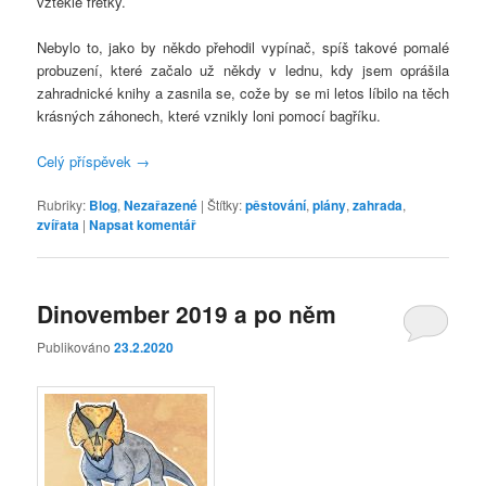
vzteklé fretky.
Nebylo to, jako by někdo přehodil vypínač, spíš takové pomalé
probuzení, které začalo už někdy v lednu, kdy jsem oprášila
zahradnické knihy a zasnila se, cože by se mi letos líbilo na těch
krásných záhonech, které vznikly loni pomocí bagříku.
Celý příspěvek
→
Rubriky:
Blog
,
Nezařazené
|
Štítky:
pěstování
,
plány
,
zahrada
,
zvířata
|
Napsat komentář
Dinovember 2019 a po něm
Publikováno
23.2.2020