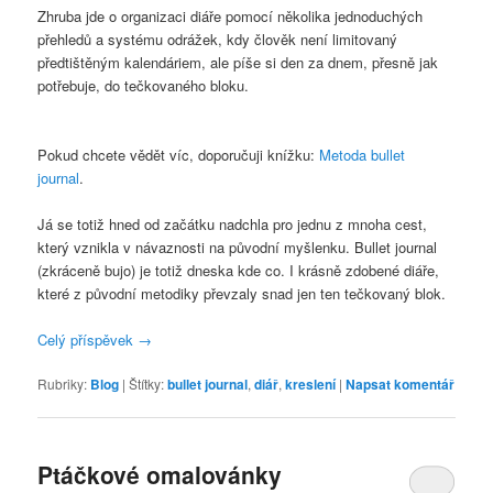
Zhruba jde o organizaci diáře pomocí několika jednoduchých
přehledů a systému odrážek, kdy člověk není limitovaný
předtištěným kalendáriem, ale píše si den za dnem, přesně jak
potřebuje, do tečkovaného bloku.
Pokud chcete vědět víc, doporučuji knížku:
Metoda bullet
journal
.
Já se totiž hned od začátku nadchla pro jednu z mnoha cest,
který vznikla v návaznosti na původní myšlenku. Bullet journal
(zkráceně bujo) je totiž dneska kde co. I krásně zdobené diáře,
které z původní metodiky převzaly snad jen ten tečkovaný blok.
Celý příspěvek
→
Rubriky:
Blog
|
Štítky:
bullet journal
,
diář
,
kreslení
|
Napsat komentář
Ptáčkové omalovánky