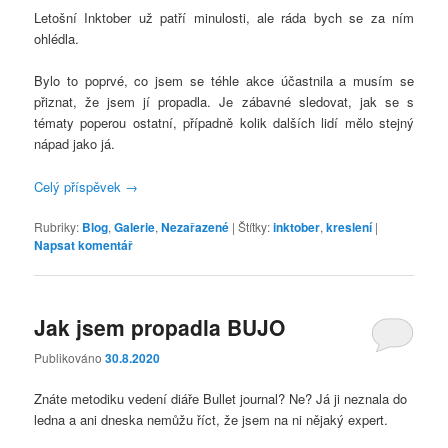
Letošní Inktober už patří minulosti, ale ráda bych se za ním
ohlédla.
Bylo to poprvé, co jsem se téhle akce účastnila a musím se
přiznat, že jsem jí propadla. Je zábavné sledovat, jak se s
tématy poperou ostatní, případně kolik dalších lidí mělo stejný
nápad jako já.
Celý příspěvek
→
Rubriky:
Blog
,
Galerie
,
Nezařazené
|
Štítky:
inktober
,
kreslení
|
Napsat komentář
Jak jsem propadla BUJO
Publikováno
30.8.2020
Znáte metodiku vedení diáře Bullet journal? Ne? Já ji neznala do
ledna a ani dneska nemůžu říct, že jsem na ni nějaký expert.