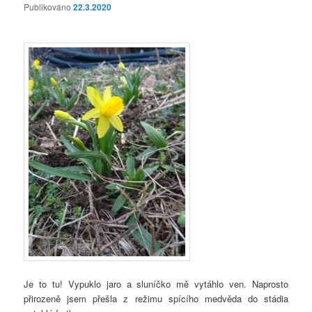
Publikováno
22.3.2020
Je to tu! Vypuklo jaro a sluníčko mě vytáhlo ven. Naprosto
přirozeně jsem přešla z režimu spícího medvěda do stádia