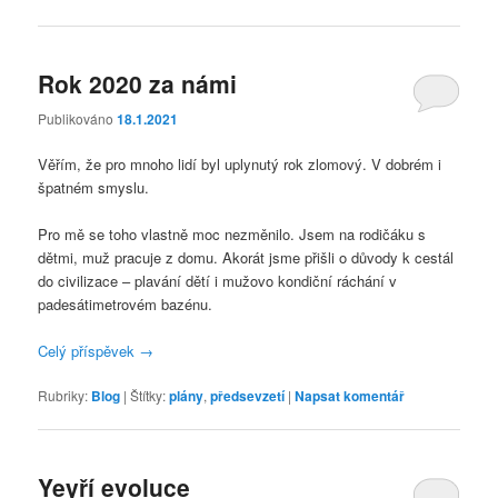
Rok 2020 za námi
Publikováno
18.1.2021
Věřím, že pro mnoho lidí byl uplynutý rok zlomový. V dobrém i
špatném smyslu.
Pro mě se toho vlastně moc nezměnilo. Jsem na rodičáku s
dětmi, muž pracuje z domu. Akorát jsme přišli o důvody k cestál
do civilizace – plavání dětí i mužovo kondiční ráchání v
padesátimetrovém bazénu.
Celý příspěvek
→
Rubriky:
Blog
|
Štítky:
plány
,
předsevzetí
|
Napsat komentář
Yeyří evoluce