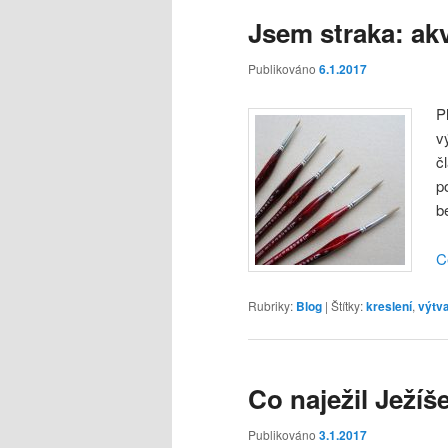
Jsem straka: akv
Publikováno
6.1.2017
P
v
č
p
b
C
Rubriky:
Blog
|
Štítky:
kreslení
,
výtv
Co naježil Ježíš
Publikováno
3.1.2017