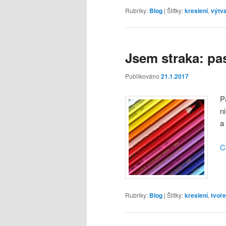
Rubriky:
Blog
|
Štítky:
kreslení
,
výtv
Jsem straka: pas
Publikováno
21.1.2017
P
n
a
C
Rubriky:
Blog
|
Štítky:
kreslení
,
tvoře