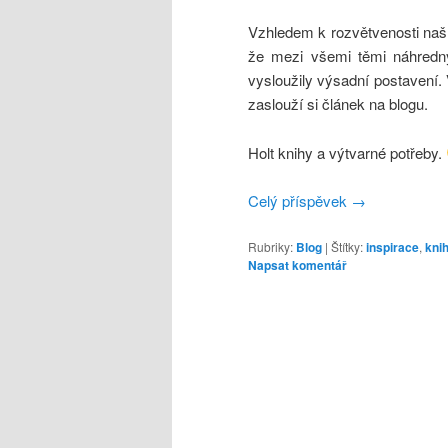
Vzhledem k rozvětvenosti naší 
že mezi všemi těmi náhredný
vysloužily výsadní postavení.
zaslouží si článek na blogu.
Holt knihy a výtvarné potřeby.
Celý příspěvek
→
Rubriky:
Blog
|
Štítky:
inspirace
,
kni
Napsat komentář