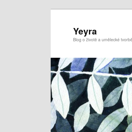
Přejít
Přejít
k
k
hlavnímu
obsahu
Yeyra
obsahu
postranního
Blog o životě a umělecké tvorbě
webu
panelu