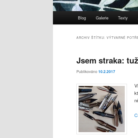
Hlavní
Blog
Galerie
Texty
navigační
menu
ARCHIV ŠTÍTKU:
VÝTVARNÉ POTŘ
Jsem straka: tuž
Publikováno
10.2.2017
V
k
n
C