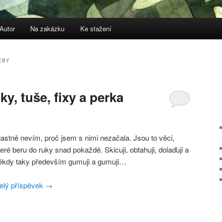
Autor
Na zakázku
Ke stažení
EBY
ky, tuše, fixy a perka
lastně nevím, proč jsem s nimi nezačala. Jsou to věci,
teré beru do ruky snad pokaždé. Skicuji, obtahuji, dolaďuji a
ěkdy taky především gumuji a gumuji…
elý příspěvek
→