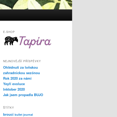
E-SHOP
NEJNOVĚJŠÍ PŘÍSPĚVKY
Ohlédnutí za loňskou
zahradnickou sezónou
Rok 2020 za námi
Yeyří evoluce
Inktober 2020
Jak jsem propadla BUJO
ŠTÍTKY
brouci
bullet journal