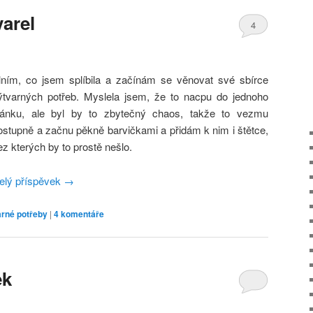
arel
4
lním, co jsem splíbila a začínám se věnovat své sbírce
ýtvarných potřeb. Myslela jsem, že to nacpu do jednoho
lánku, ale byl by to zbytečný chaos, takže to vezmu
ostupně a začnu pěkně barvičkami a přidám k nim i štětce,
ez kterých by to prostě nešlo.
elý příspěvek
→
arné potřeby
|
4
komentáře
ek