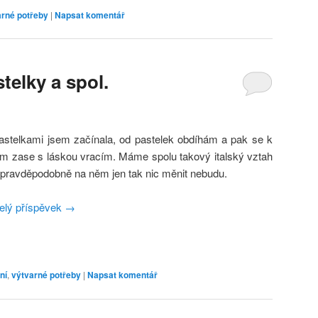
arné potřeby
|
Napsat komentář
telky a spol.
astelkami jsem začínala, od pastelek obdíhám a pak se k
im zase s láskou vracím. Máme spolu takový italský vztah
 pravděpodobně na něm jen tak nic měnit nebudu.
elý příspěvek
→
ní
,
výtvarné potřeby
|
Napsat komentář