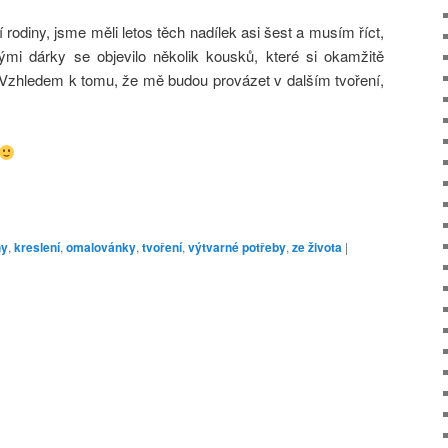
rodiny, jsme měli letos těch nadílek asi šest a musím říct,
mi dárky se objevilo několik kousků, které si okamžitě
 Vzhledem k tomu, že mě budou provázet v dalším tvoření,
hy
,
kreslení
,
omalovánky
,
tvoření
,
výtvarné potřeby
,
ze života
|