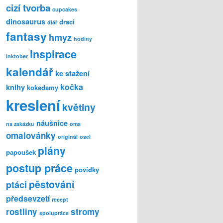
cizí tvorba
cupcakes
dinosaurus
draci
diář
fantasy
hmyz
hodiny
inspirace
inktober
kalendář
ke stažení
kočka
knihy
kokedamy
kreslení
květiny
náušnice
na zakázku
oma
omalovánky
originál
osel
plány
papoušek
postup práce
povídky
pěstování
ptáci
předsevzetí
recept
rostliny
stromy
spolupráce