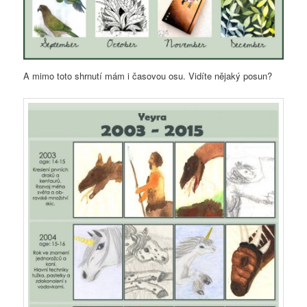
A mimo toto shrnutí mám i časovou osu. Vidíte nějaký posun?