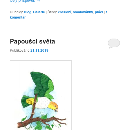
Celý příspěvek
→
Rubriky:
Blog
,
Galerie
|
Štítky:
kreslení
,
omalovánky
,
ptáci
|
1
komentář
Papoušci světa
Publikováno
21.11.2019