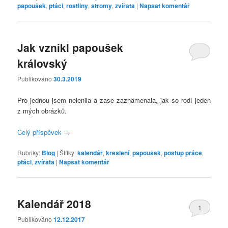
papoušek
,
ptáci
,
rostliny
,
stromy
,
zvířata
|
Napsat komentář
Jak vznikl papoušek
královský
Publikováno
30.3.2019
Pro jednou jsem nelenila a zase zaznamenala, jak so rodí jeden
z mých obrázků.
Celý příspěvek
→
Rubriky:
Blog
|
Štítky:
kalendář
,
kreslení
,
papoušek
,
postup práce
,
ptáci
,
zvířata
|
Napsat komentář
Kalendář 2018
1
Publikováno
12.12.2017