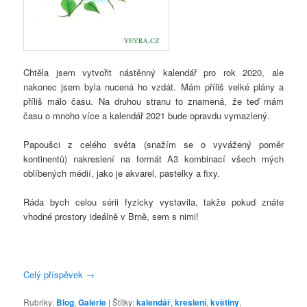
Chtěla jsem vytvořit nástěnný kalendář pro rok 2020, ale
nakonec jsem byla nucená ho vzdát. Mám příliš velké plány a
příliš málo času. Na druhou stranu to znamená, že teď mám
času o mnoho více a kalendář 2021 bude opravdu vymazlený.
Papoušci z celého světa (snažím se o vyvážený poměr
kontinentů) nakreslení na formát A3 kombinací všech mých
oblíbených médií, jako je akvarel, pastelky a fixy.
Ráda bych celou sérii fyzicky vystavila, takže pokud znáte
vhodné prostory ideálně v Brně, sem s nimi!
Celý příspěvek
→
Rubriky:
Blog
,
Galerie
|
Štítky:
kalendář
,
kreslení
,
květiny
,