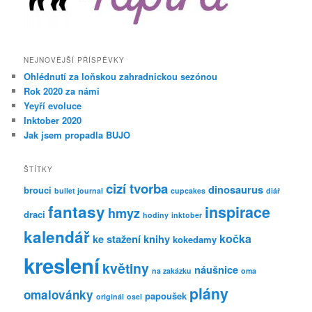
NEJNOVĚJŠÍ PŘÍSPĚVKY
Ohlédnutí za loňskou zahradnickou sezónou
Rok 2020 za námi
Yeyří evoluce
Inktober 2020
Jak jsem propadla BUJO
ŠTÍTKY
cizí tvorba
dinosaurus
brouci
bullet journal
cupcakes
diář
fantasy
inspirace
hmyz
draci
hodiny
inktober
kalendář
kočka
ke stažení
knihy
kokedamy
kreslení
květiny
náušnice
na zakázku
oma
plány
omalovánky
papoušek
originál
osel