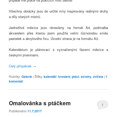
případě mě práce na ptáčcích moc bavila!
Všechny obrázky jsou do určité míry inspirovány reálnými druhy
a díly starých mistrů.
Jednotlivé měsíce jsou nkresleny na formát A4, podmalba
akvarelem přes kterou jsem použila velmi různorodou směs
pastelek a akrylového fixu. Úvodní strana je na formátu A3.
Kalendárium je plánovací s vyznačenými fázemi měsíce a
českými jmeninami.
Celý příspěvek
→
Rubriky:
Galerie
|
Štítky:
kalendář
,
kreslení
,
ptáci
,
stromy
,
zvířata
|
1
komentář
Omalovánka s ptáčkem
1
Publikováno
11.7.2017