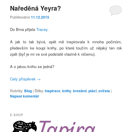
Naředěná Yeyra?
Publikováno
11.12.2015
Do Brna přijela
Tracey
.
A jak to tak bývá, opět mě inspirovala k mnoha počinům,
především ke koupi knihy, po které toužím už nějaký ten rok
zpět (byť je mi ve své podstatě vlastně k ničemu).
A o jakou knihu se jedná?
Celý příspěvek
→
Rubriky:
Blog
|
Štítky:
inspirace
,
knihy
,
kreslení
,
ptáci
,
zvířata
|
Napsat komentář
E-SHOP