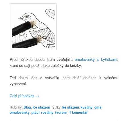
Před nějakou dobou jsem zvěřejnila
omalovánky s kytičkami
,
které se dají použít jako záložky do knížky.
Teď dozrál čas a vytvořila jsem další obrázek k volnému
vybarvení.
Celý příspěvek
→
Rubriky:
Blog
,
Ke stažení
|
Štítky:
ke stažení
,
květiny
,
oma
,
omalovánky
,
ptáci
,
rostliny
,
tvoření
|
1
komentář