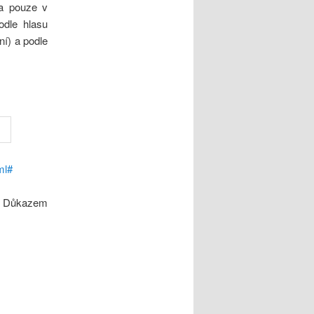
ka pouze v
odle hlasu
ní) a podle
ml#
i. Důkazem