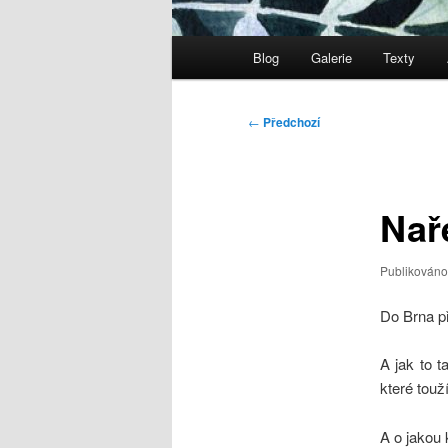
Hlavní
Blog
Galerie
Texty
navigační
menu
Navigace
←
Předchozí
pro
příspěvky
Nař
Publikován
Do Brna př
A jak to 
které touž
A o jakou 