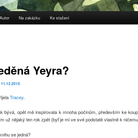
Autor
Na zakázku
Ke stažení
eděná Yeyra?
o
11.12.2015
ijela
Tracey
.
tak bývá, opět mě inspirovala k mnoha počinům, především ke koupi
ím už nějaký ten rok zpět (byť je mi ve své podstatě vlastně k ničemu
knihu se jedná?