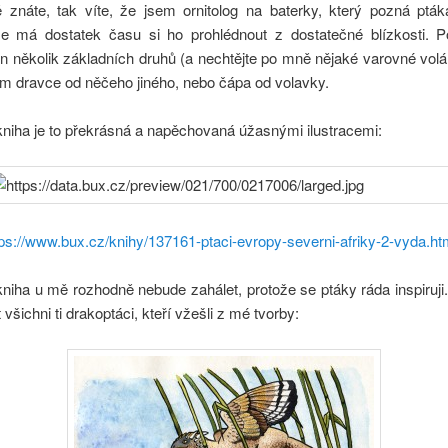
znáte, tak víte, že jsem ornitolog na baterky, který pozná ptá
že má dostatek času si ho prohlédnout z dostatečné blízkosti. P
 několik základních druhů (a nechtějte po mně nějaké varovné volá
ám dravce od něčeho jiného, nebo čápa od volavky.
niha je to překrásná a napěchovaná úžasnými ilustracemi:
tps://www.bux.cz/knihy/137161-ptaci-evropy-severni-afriky-2-vyda.ht
niha u mě rozhodně nebude zahálet, protože se ptáky ráda inspiruj
všichni ti drakoptáci, kteří vžešli z mé tvorby: