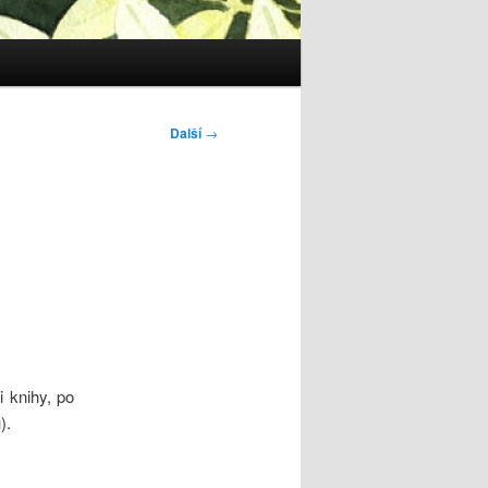
Další
→
 knihy, po
).