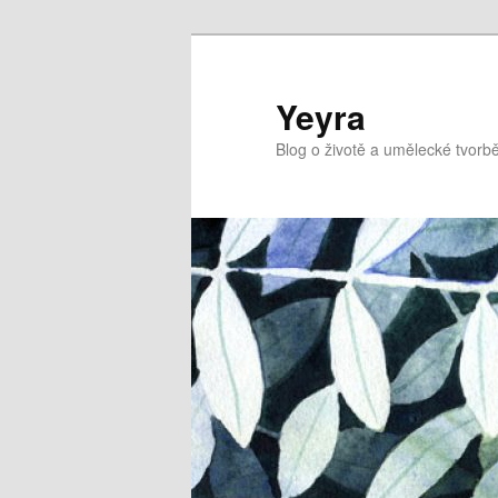
Přejít
k
hlavnímu
Yeyra
obsahu
Blog o životě a umělecké tvorbě
webu