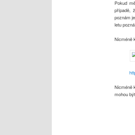
Pokud mě 
případě, 
poznám jen
letu pozn
Nicméně k
ht
Nicméně k
mohou být 