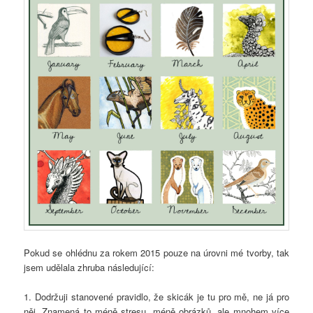
Pokud se ohlédnu za rokem 2015 pouze na úrovni mé tvorby, tak
jsem udělala zhruba následující:
1. Dodržuji stanovené pravidlo, že skicák je tu pro mě, ne já pro
něj. Znamená to méně stresu, méně obrázků, ale mnohem více