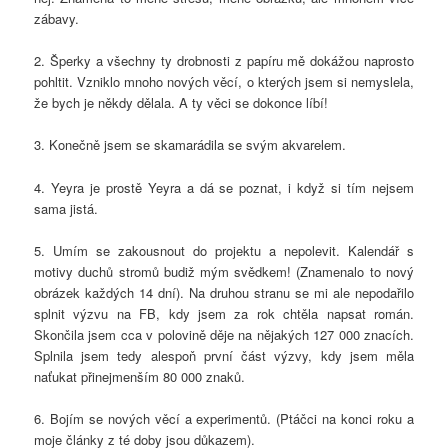
zábavy.
2. Šperky a všechny ty drobnosti z papíru mě dokážou naprosto
pohltit. Vzniklo mnoho nových věcí, o kterých jsem si nemyslela,
že bych je někdy dělala. A ty věci se dokonce líbí!
3. Konečně jsem se skamarádila se svým akvarelem.
4. Yeyra je prostě Yeyra a dá se poznat, i když si tím nejsem
sama jistá.
5. Umím se zakousnout do projektu a nepolevit. Kalendář s
motivy duchů stromů budiž mým svědkem! (Znamenalo to nový
obrázek každých 14 dní). Na druhou stranu se mi ale nepodařilo
splnit výzvu na FB, kdy jsem za rok chtěla napsat román.
Skončila jsem cca v polovině děje na nějakých 127 000 znacích.
Splnila jsem tedy alespoň první část výzvy, kdy jsem měla
naťukat přinejmenším 80 000 znaků.
6. Bojím se nových věcí a experimentů. (Ptáčci na konci roku a
moje články z té doby jsou důkazem).