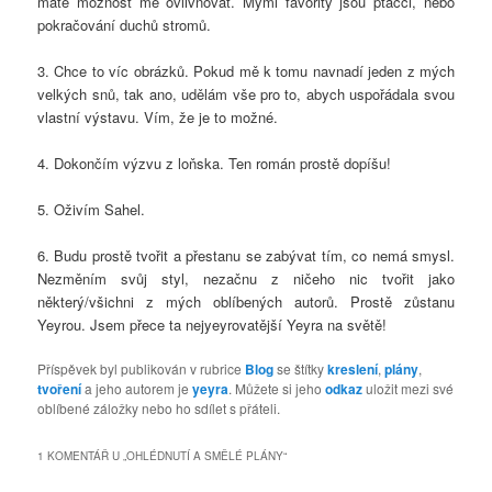
máte možnost mě ovlivňovat. Mými favority jsou ptáčci, nebo
pokračování duchů stromů.
3. Chce to víc obrázků. Pokud mě k tomu navnadí jeden z mých
velkých snů, tak ano, udělám vše pro to, abych uspořádala svou
vlastní výstavu. Vím, že je to možné.
4. Dokončím výzvu z loňska. Ten román prostě dopíšu!
5. Oživím Sahel.
6. Budu prostě tvořit a přestanu se zabývat tím, co nemá smysl.
Nezměním svůj styl, nezačnu z ničeho nic tvořit jako
některý/všichni z mých oblíbených autorů. Prostě zůstanu
Yeyrou. Jsem přece ta nejyeyrovatější Yeyra na světě!
Příspěvek byl publikován v rubrice
Blog
se štítky
kreslení
,
plány
,
tvoření
a jeho autorem je
yeyra
. Můžete si jeho
odkaz
uložit mezi své
oblíbené záložky nebo ho sdílet s přáteli.
1 KOMENTÁŘ U „
OHLÉDNUTÍ A SMĚLÉ PLÁNY
“