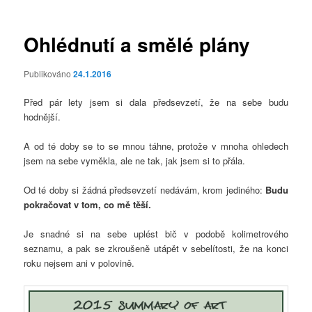
příspěvky
Ohlédnutí a smělé plány
Publikováno
24.1.2016
Před pár lety jsem si dala předsevzetí, že na sebe budu
hodnější.
A od té doby se to se mnou táhne, protože v mnoha ohledech
jsem na sebe vyměkla, ale ne tak, jak jsem si to přála.
Od té doby si žádná předsevzetí nedávám, krom jediného:
Budu
pokračovat v tom, co mě těší.
Je snadné si na sebe uplést bič v podobě kolimetrového
seznamu, a pak se zkroušeně utápět v sebelítosti, že na konci
roku nejsem ani v polovině.