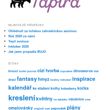
NEJNOVĚJŠÍ PŘÍSPĚVKY
Ohlédnutí za loňskou zahradnickou sezónou
Rok 2020 za námi
Yeyří evoluce
Inktober 2020
Jak jsem propadla BUJO
ŠTÍTKY
cizí tvorba
dinosaurus
brouci
bullet journal
cupcakes
diář
fantasy
inspirace
hmyz
draci
hodiny
inktober
kalendář
kočka
ke stažení
knihy
kokedamy
kreslení
květiny
náušnice
na zakázku
oma
plány
omalovánky
papoušek
originál
osel