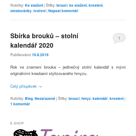
Rubriky:
Ke stažení
|
Štítky:
brouci
,
ke stažení
,
kreslení
,
omalovánky
,
tvoření
|
Napsat komentář
Sbírka brouků – stolní
1
kalendář 2020
Publikováno
16.8.2019
Rok ve znamení brouka – jedinečný stolní kalendář s mými
originálními kresbami stylizovaného hmyzu.
Celý příspěvek
→
Rubriky:
Blog
,
Nezařazené
|
Štítky:
brouci
,
hmyz
,
kalendář
,
kreslení
|
1
komentář
E-SHOP