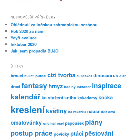
NEJNOVĚJŠÍ PŘÍSPĚVKY
Ohlédnutí za loňskou zahradnickou sezónou
Rok 2020 za námi
Yeyří evoluce
Inktober 2020
Jak jsem propadla BUJO
ŠTÍTKY
cizí tvorba
dinosaurus
brouci
bullet journal
cupcakes
diář
fantasy
inspirace
hmyz
draci
hodiny
inktober
kalendář
kočka
ke stažení
knihy
kokedamy
kreslení
květiny
náušnice
na zakázku
oma
plány
omalovánky
papoušek
originál
osel
postup práce
pěstování
ptáci
povídky