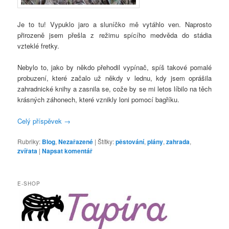
Je to tu! Vypuklo jaro a sluníčko mě vytáhlo ven. Naprosto
přirozeně jsem přešla z režimu spícího medvěda do stádia
vzteklé fretky.
Nebylo to, jako by někdo přehodil vypínač, spíš takové pomalé
probuzení, které začalo už někdy v lednu, kdy jsem oprášila
zahradnické knihy a zasnila se, cože by se mi letos líbilo na těch
krásných záhonech, které vznikly loni pomocí bagříku.
Celý příspěvek
→
Rubriky:
Blog
,
Nezařazené
|
Štítky:
pěstování
,
plány
,
zahrada
,
zvířata
|
Napsat komentář
E-SHOP