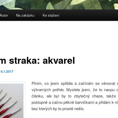
Autor
Na zakázku
Ke stažení
m straka: akvarel
o
6.1.2017
Plním, co jsem splíbila a začínám se věnovat 
výtvarných potřeb. Myslela jsem, že to nacpu 
článku, ale byl by to zbytečný chaos, takže
postupně a začnu pěkně barvičkami a přidám k nim
bez kterých by to prostě nešlo.