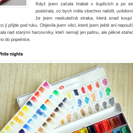
Když jsem začala hrabat v šuplících a po st
posbírala, co bych měla všechno nafotit, uvědomi
že jsem neskutečná straka, která snad koupí
o jí přijde pod ruku. Objevila jsem věci, které jsem ještě ani nepouži
ala nad starými harcovníky, kteří nemají jen patinu, ale pěkné stař
no do popelnice.
hite nights