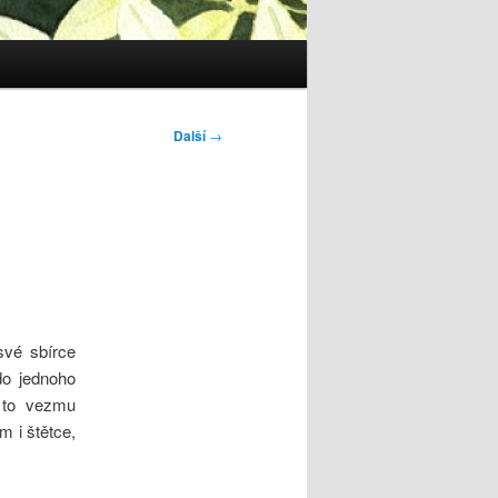
Další
→
své sbírce
do jednoho
 to vezmu
 i štětce,