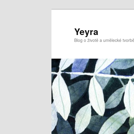
Přejít
k
hlavnímu
Yeyra
obsahu
Blog o životě a umělecké tvorbě
webu