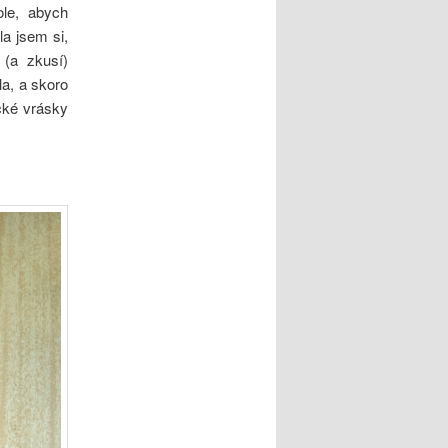
ole, abych
la jsem si,
 (a zkusí)
la, a skoro
ecké vrásky