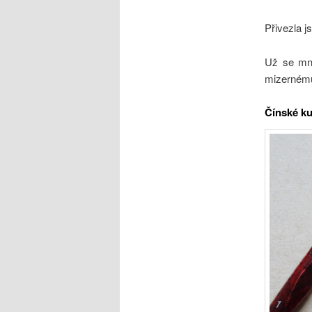
Přivezla j
Už se mno
mizernému 
Čínské ku