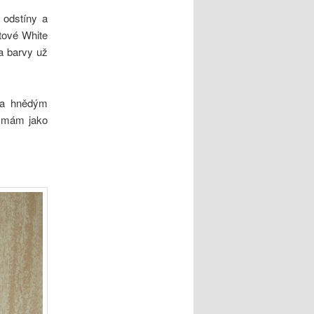
 odstíny a
stové White
a barvy už
 a hnědým
m mám jako