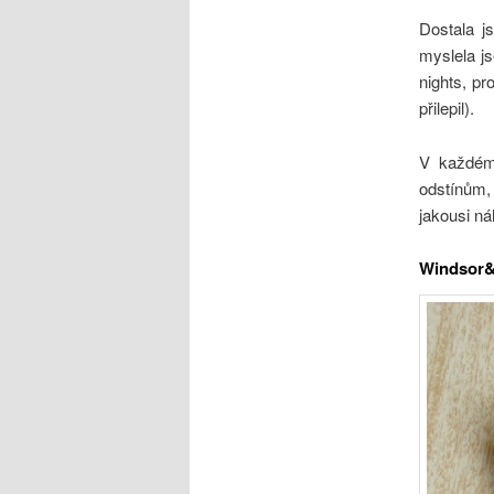
Dostala j
myslela js
nights, p
přilepil).
V každém
odstínům,
jakousi ná
Windsor