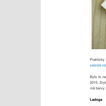
Prakticky
sebrala od
Bylo to n
2015. Zvyk
mě barvy z
Ladoga