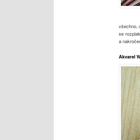
všechno, c
se rozplak
a nakroče
Akvarel W