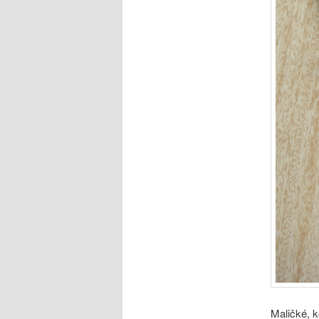
Maličké, k