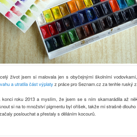
 celý život jsem si malovala jen s obyčejnými školními vodovkami
vahu a utratila část výplaty
z práce pro Seznam.cz za tenhle ruský z
a konci roku 2013 a myslím, že jsem se s ním skamarádila až ně
nout si na to množství pigmentu byl oříšek, takže mi strašně dlouho 
ačaly poslouchat a přestaly s děláním kocourů.