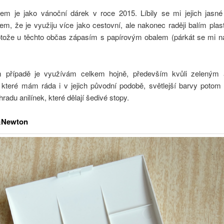
sem je jako vánoční dárek v roce 2015. Líbily se mi jejich jasné
em, že je využiju více jako cestovní, ale nakonec raději balím pla
rotože u těchto občas zápasím s papírovým obalem (párkát se mi n
 případě je využívám celkem hojně, především kvůli zeleným
 které mám ráda i v jejich původní podobě, světlejší barvy poto
hradu anilínek, které dělají šedivé stopy.
&Newton