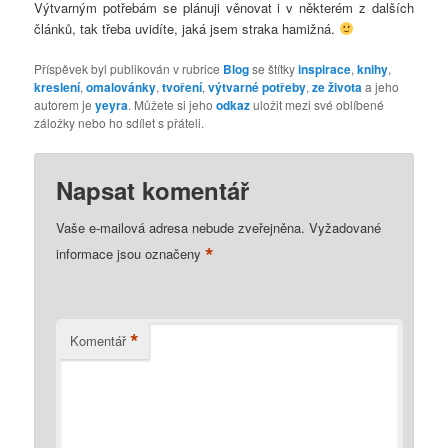
Výtvarným potřebám se plánuji věnovat i v některém z dalších
článků, tak třeba uvidíte, jaká jsem straka hamižná.
Příspěvek byl publikován v rubrice
Blog
se štítky
inspirace
,
knihy
,
kreslení
,
omalovánky
,
tvoření
,
výtvarné potřeby
,
ze života
a jeho
autorem je
yeyra
. Můžete si jeho
odkaz
uložit mezi své oblíbené
záložky nebo ho sdílet s přáteli.
Napsat komentář
Vaše e-mailová adresa nebude zveřejněna.
Vyžadované
*
informace jsou označeny
*
Komentář