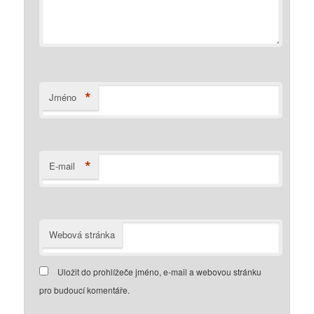
*
Jméno
*
E-mail
Webová stránka
Uložit do prohlížeče jméno, e-mail a webovou stránku
pro budoucí komentáře.