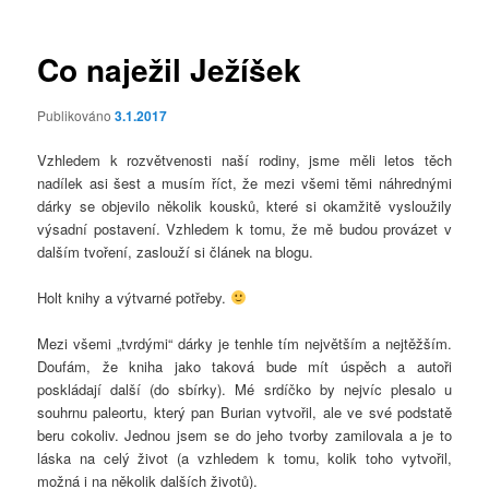
příspěvky
Co naježil Ježíšek
Publikováno
3.1.2017
Vzhledem k rozvětvenosti naší rodiny, jsme měli letos těch
nadílek asi šest a musím říct, že mezi všemi těmi náhrednými
dárky se objevilo několik kousků, které si okamžitě vysloužily
výsadní postavení. Vzhledem k tomu, že mě budou provázet v
dalším tvoření, zaslouží si článek na blogu.
Holt knihy a výtvarné potřeby.
Mezi všemi „tvrdými“ dárky je tenhle tím největším a nejtěžším.
Doufám, že kniha jako taková bude mít úspěch a autoři
poskládají další (do sbírky). Mé srdíčko by nejvíc plesalo u
souhrnu paleortu, který pan Burian vytvořil, ale ve své podstatě
beru cokoliv. Jednou jsem se do jeho tvorby zamilovala a je to
láska na celý život (a vzhledem k tomu, kolik toho vytvořil,
možná i na několik dalších životů).