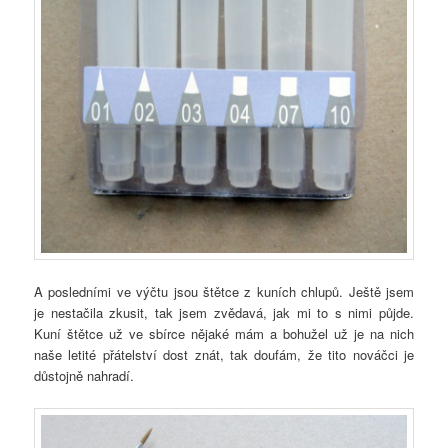
A posledními ve výčtu jsou štětce z kuních chlupů. Ještě jsem
je nestačila zkusit, tak jsem zvědavá, jak mi to s nimi půjde.
Kuní štětce už ve sbírce nějaké mám a bohužel už je na nich
naše letité přátelství dost znát, tak doufám, že tito nováčci je
důstojně nahradí.