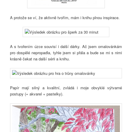
A protože se ví, že aktivně tvořím, mám i knihu plnou inspirace.
A s tvořením úzce souvisí i další dárky. Ač jsem omalovánkám
pro dospělé nepropadla, tyhle jsem si přála a bude se mi s nimi
krásně čekat na další sérii a knihu.
Papír mají silný a kvalitní, zvládá i moje obvyklé výtvarné
postupy (= akvarel + pastelky).