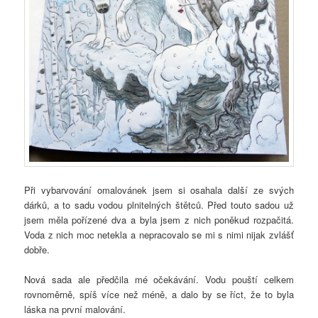
Při vybarvování omalovánek jsem si osahala další ze svých
dárků, a to sadu vodou plnitelných štětců. Před touto sadou už
jsem měla pořízené dva a byla jsem z nich poněkud rozpačitá.
Voda z nich moc netekla a nepracovalo se mi s nimi nijak zvlášť
dobře.
Nová sada ale předčila mé očekávání. Vodu pouští celkem
rovnoměrně, spíš více než méně, a dalo by se říct, že to byla
láska na první malování.