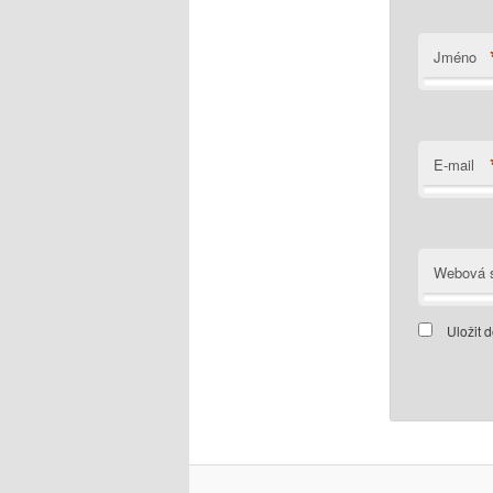
Jméno
E-mail
Webová s
Uložit 