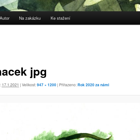
Autor
Na zakázku
Ke stažení
nacek jpg
:
17.1.2021
| Velikost:
947 × 1200
| Přiřazeno:
Rok 2020 za námi