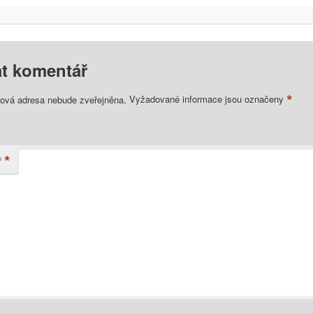
t komentář
*
lová adresa nebude zveřejněna.
Vyžadované informace jsou označeny
*
ř