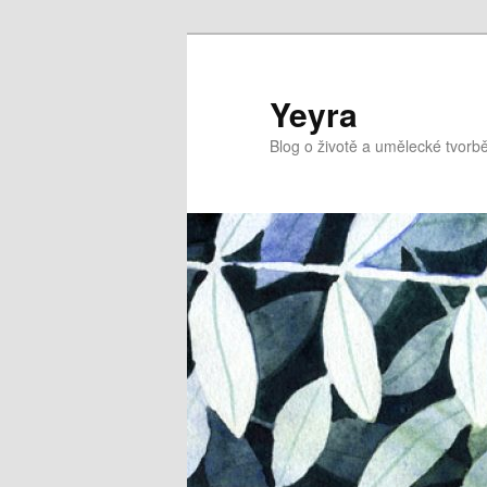
Přejít
k
hlavnímu
Yeyra
obsahu
Blog o životě a umělecké tvorbě
webu