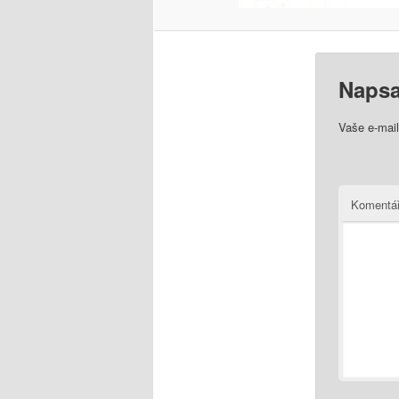
Napsa
Vaše e-mai
Komentá