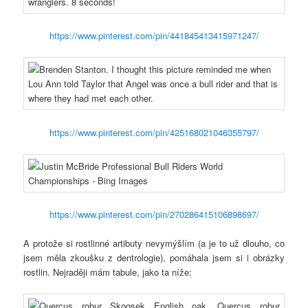
https://www.pinterest.com/pin/441845413415971247/
https://www.pinterest.com/pin/425168021046355797/
https://www.pinterest.com/pin/270286415106898697/
A protože si rostlinné artibuty nevymýšlím (a je to už dlouho, co
jsem měla zkoušku z dentrologie), pomáhala jsem si i obrázky
rostlin. Nejraději mám tabule, jako ta níže: