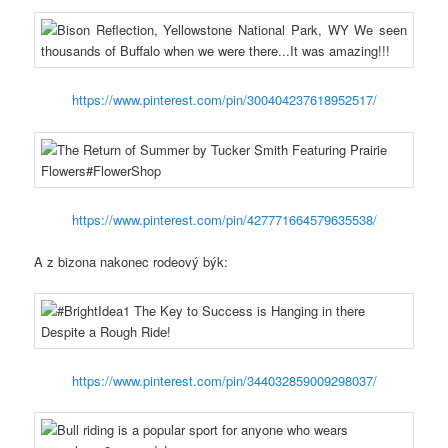
https://www.pinterest.com/pin/300404237618952517/
https://www.pinterest.com/pin/427771664579635538/
A z bizona nakonec rodeový býk:
https://www.pinterest.com/pin/344032859009298037/