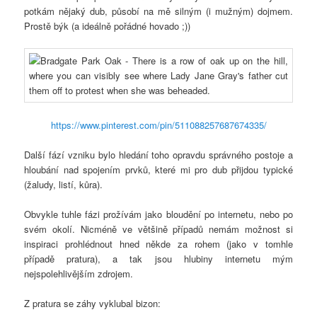
potkám nějaký dub, působí na mě silným (i mužným) dojmem.
Prostě býk (a ideálně pořádné hovado ;))
https://www.pinterest.com/pin/511088257687674335/
Další fází vzniku bylo hledání toho opravdu správného postoje a
hloubání nad spojením prvků, které mi pro dub přijdou typické
(žaludy, listí, kůra).
Obvykle tuhle fázi prožívám jako bloudění po internetu, nebo po
svém okolí. Nicméně ve většině případů nemám možnost si
inspiraci prohlédnout hned někde za rohem (jako v tomhle
případě pratura), a tak jsou hlubiny internetu mým
nejspolehlivějším zdrojem.
Z pratura se záhy vyklubal bizon: