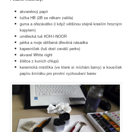
akvarelový papír
tužka HB (2B se někam zašila)
guma a ořezávátko (i když většinou stejně kreslím hrozným
kopytem)
umělecká tuš KOH-I-NOOR
pérka a moje oblíbená dřevěná násadka
kapesníček (tuš dost zanáší perko)
akvarel White night
štětce z kuních chlupů
keramická mistička (ve které si míchám barvy) a kousíček
papíru šmíráku pro prvotní vyzkoušení barev