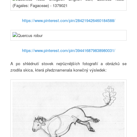
https://www.pinterest.com/pin/284219426460184588/
https://www.pinterest.com/pin/394416879838980031/
A po shlédnutí stovek nejrůznějších fotografií a obrázků se
zrodila skica, která předznamenala konečný výsledek: