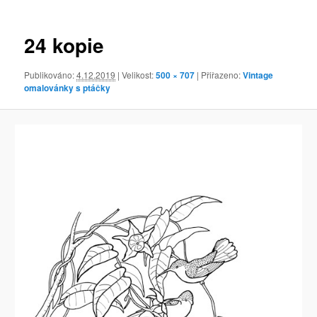
obrázky
24 kopie
Publikováno:
4.12.2019
| Velikost:
500 × 707
| Přiřazeno:
Vintage
omalovánky s ptáčky