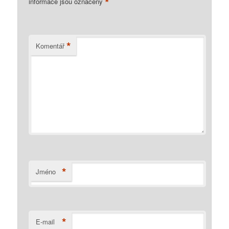
*
informace jsou označeny
*
Komentář
*
Jméno
*
E-mail