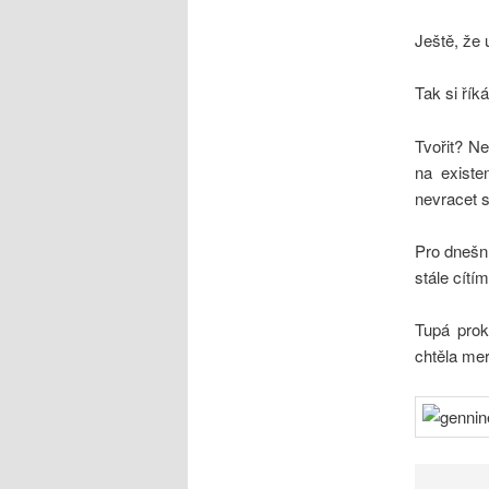
Ještě, že u
Tak si řík
Tvořit? Ne
na existe
nevracet 
Pro dnešní
stále cítím
Tupá prok
chtěla me