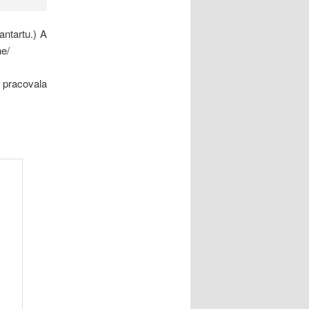
antartu.) A
ne/
 pracovala