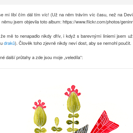
se mi líbí čím dál tím víc! (Už na něm trávím víc času, než na Devi
 němu jsem objevila toto album: https://www.flickr.com/photos/genin
 že mě to nenapadlo nikdy dřív, i když s barevnými liniemi jsem už
 u
draků
). Člověk toho zjevně nikdy neví dost, aby se nemohl poučit.
é další průtahy a zde jsou moje „veledíla“: