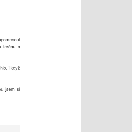
 zapomenout
o terénu a
hlo, i když
ou jsem si