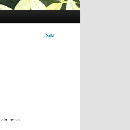
Další
→
 ale tenhle