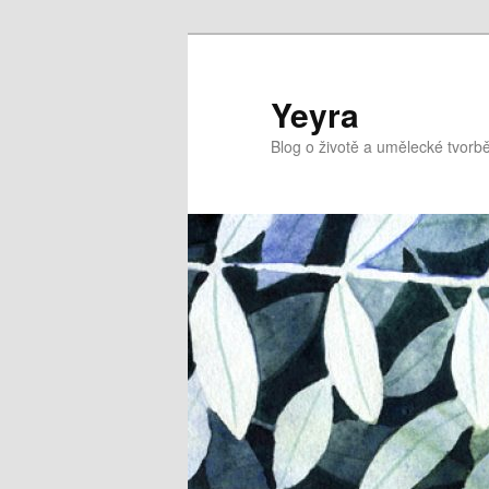
Přejít
k
hlavnímu
Yeyra
obsahu
Blog o životě a umělecké tvorbě
webu