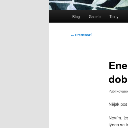
Hlavní
Blog
Galerie
Texty
navigační
menu
Navigace
←
Předchozí
pro
příspěvky
Ene
dobi
Publikován
Nějak posl
Nevím, jes
týden se t