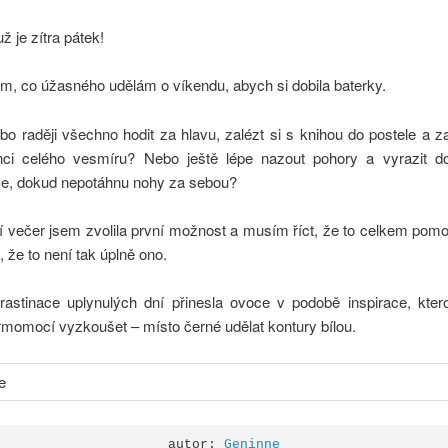
ž je zítra pátek!
ám, co úžasného udělám o víkendu, abych si dobila baterky.
bo raději všechno hodit za hlavu, zalézt si s knihou do postele a
nci celého vesmíru? Nebo ještě lépe nazout pohory a vyrazit d
se, dokud nepotáhnu nohy za sebou?
 večer jsem zvolila první možnost a musím říct, že to celkem pomo
, že to není tak úplně ono.
rastinace uplynulých dní přinesla ovoce v podobě inspirace, kter
rmomocí vyzkoušet – místo černé udělat kontury bílou.
autor: 
Geninne