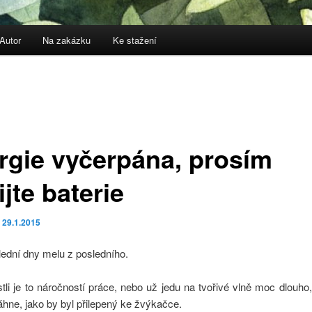
Autor
Na zakázku
Ke stažení
rgie vyčerpána, prosím
jte baterie
o
29.1.2015
ední dny melu z posledního.
tli je to náročností práce, nebo už jedu na tvořivé vlně moc dlouho,
áhne, jako by byl přilepený ke žvýkačce.