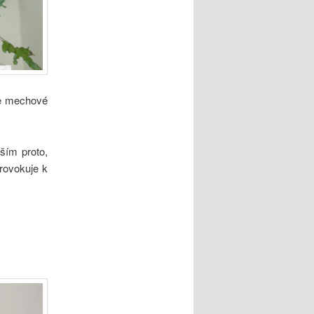
je mechové
ším proto,
rovokuje k