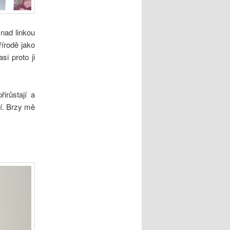
nad linkou
írodě jako
i proto ji
irůstají a
í. Brzy mě