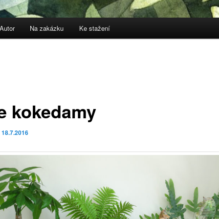
Autor
Na zakázku
Ke stažení
e kokedamy
o
18.7.2016