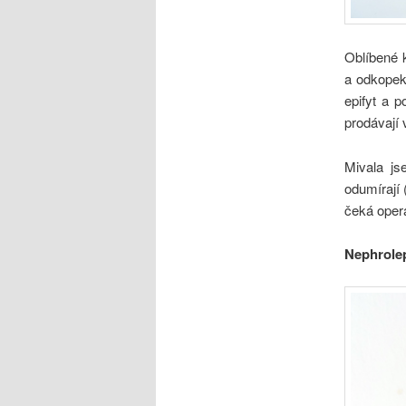
Oblíbené 
a odkopek
epifyt a 
prodávají 
Mivala js
odumírají
čeká oper
Nephrolep