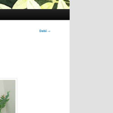
Další
→