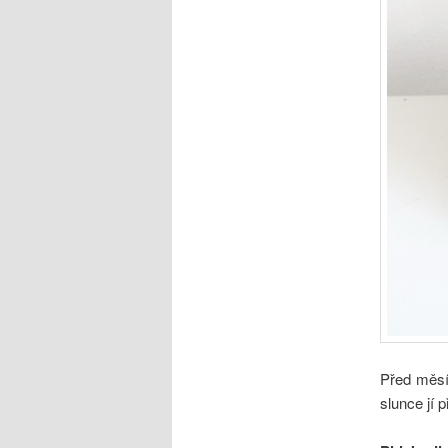
Před měsí
slunce jí p