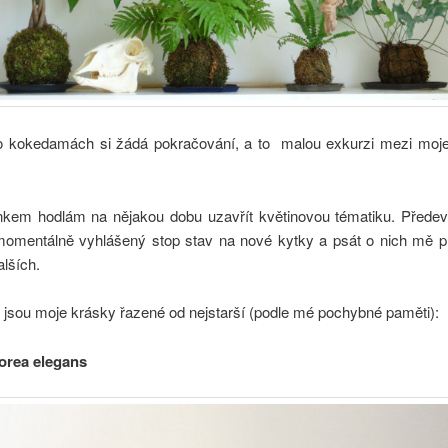
o kokedamách si žádá pokračování, a to malou exkurzi mezi mo
nkem hodlám na nějakou dobu uzavřít květinovou tématiku. Předev
mentálně vyhlášený stop stav na nové kytky a psát o nich mě p
alších.
 jsou moje krásky řazené od nejstarší (podle mé pochybné paměti):
rea elegans