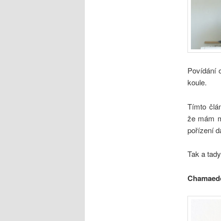
Povídání 
koule.
Tímto člá
že mám mo
pořízení d
Tak a tady
Chamaedo