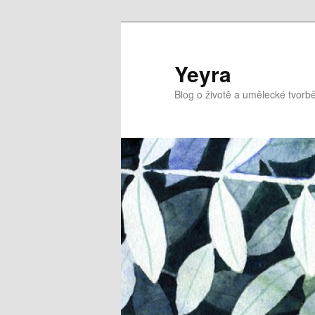
Přejít
k
hlavnímu
Yeyra
obsahu
Blog o životě a umělecké tvorbě
webu