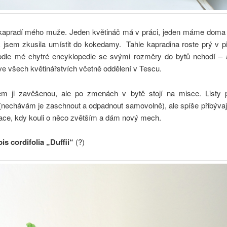
kapradí mého muže. Jeden květináč má v práci, jeden máme doma 
 jsem zkusila umístit do kokedamy. Tahle kapradina roste prý v př
podle mé chytré encyklopedie se svými rozměry do bytů nehodí – as
ve všech květinářstvích včetně oddělení v Tescu.
em ji zavěšenou, ale po zmenách v bytě stojí na misce. Listy př
 (nechávám je zaschnout a odpadnout samovolně), ale spíše přibývaj
ace, kdy kouli o něco zvětším a dám nový mech.
is cordifolia „Duffii“
(?)