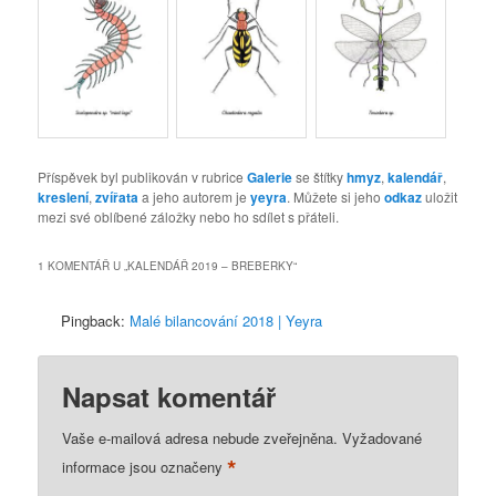
Příspěvek byl publikován v rubrice
Galerie
se štítky
hmyz
,
kalendář
,
kreslení
,
zvířata
a jeho autorem je
yeyra
. Můžete si jeho
odkaz
uložit
mezi své oblíbené záložky nebo ho sdílet s přáteli.
1 KOMENTÁŘ U „
KALENDÁŘ 2019 – BREBERKY
“
Pingback:
Malé bilancování 2018 | Yeyra
Napsat komentář
Vaše e-mailová adresa nebude zveřejněna.
Vyžadované
*
informace jsou označeny