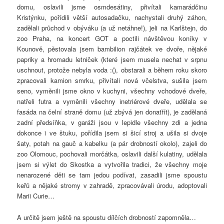
domu, oslavili jsme osmdesátiny, přivítali kamarádčinu
Kristýnku, pořídili větší autosadačku, nachystali druhý záhon,
zadělali průchod v obýváku (a už netáhne!), jeli na Karlštejn, do
zoo Praha, na koncert GOT a poctili návštěvou koníky v
Kounově, pěstovala jsem bambilion rajčátek ve dvoře, nějaké
papriky a hromadu letniček (které jsem musela nechat v srpnu
uschnout, protože nebyla voda :(), obstarali a během roku skoro
zpracovali kamion smrku, přivítali nová včelstva, sušila jsem
seno, vyměnili jsme okno v kuchyni, všechny vchodové dveře,
natřeli futra a vyměnili všechny inetriérové dveře, udělala se
fasáda na čelní straně domu (už zbývá jen donatřít), je zadělaná
zadní předsíňka, v garáži jsou v lepidle všechny zdi a jedna
dokonce i ve štuku, pořídila jsem si šicí stroj a ušila si dvoje
šaty, potah na gauč a kabelku (a pár drobností okolo), zajeli do
zoo Olomouc, pochovali morčátka, oslavili další kulatiny, udělala
jsem si výlet do Skostka a vytvořila tradici, že všechny moje
nenarozené děti se tam jedou podívat, zasadili jsme spoustu
keřů a nějaké stromy v zahradě, zpracovávali úrodu, adoptovali
Marii Curie…
A určitě jsem ještě na spoustu dílčích drobností zapomněla…