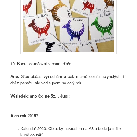
10. Budu pokračovat v psaní diáře.
Ano.
Sice občas vynechám a pak marně doluju uplynulých 14
dní z paměti, ale vedla jsem ho celý rok!
Výsledek: ano 6x, ne 5x… Jupí!
A co rok 2019?
Kalendář 2020. Obrázky nakreslím na A3 a budu je mít v
kupě do září.