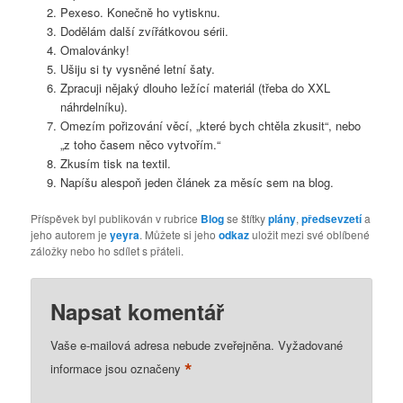
Pexeso. Konečně ho vytisknu.
Dodělám další zvířátkovou sérii.
Omalovánky!
Ušiju si ty vysněné letní šaty.
Zpracuji nějaký dlouho ležící materiál (třeba do XXL
náhrdelníku).
Omezím pořizování věcí, „které bych chtěla zkusit“, nebo
„z toho časem něco vytvořím.“
Zkusím tisk na textil.
Napíšu alespoň jeden článek za měsíc sem na blog.
Příspěvek byl publikován v rubrice
Blog
se štítky
plány
,
předsevzetí
a
jeho autorem je
yeyra
. Můžete si jeho
odkaz
uložit mezi své oblíbené
záložky nebo ho sdílet s přáteli.
Napsat komentář
Vaše e-mailová adresa nebude zveřejněna.
Vyžadované
*
informace jsou označeny