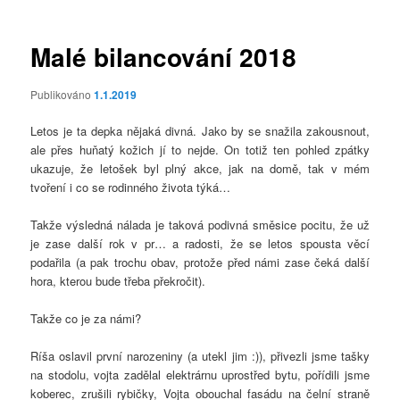
příspěvky
Malé bilancování 2018
Publikováno
1.1.2019
Letos je ta depka nějaká divná. Jako by se snažila zakousnout,
ale přes huňatý kožich jí to nejde. On totiž ten pohled zpátky
ukazuje, že letošek byl plný akce, jak na domě, tak v mém
tvoření i co se rodinného života týká…
Takže výsledná nálada je taková podivná směsice pocitu, že už
je zase další rok v pr… a radosti, že se letos spousta věcí
podařila (a pak trochu obav, protože před námi zase čeká další
hora, kterou bude třeba překročit).
Takže co je za námi?
Ríša oslavil první narozeniny (a utekl jim :)), přivezli jsme tašky
na stodolu, vojta zadělal elektrárnu uprostřed bytu, pořídili jsme
koberec, zrušili rybičky, Vojta obouchal fasádu na čelní straně