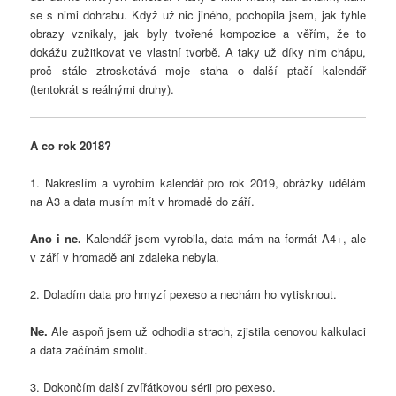
se s nimi dohrabu. Když už nic jiného, pochopila jsem, jak tyhle
obrazy vznikaly, jak byly tvořené kompozice a věřím, že to
dokážu zužitkovat ve vlastní tvorbě. A taky už díky nim chápu,
proč stále ztroskotává moje staha o další ptačí kalendář
(tentokrát s reálnými druhy).
A co rok 2018?
1. Nakreslím a vyrobím kalendář pro rok 2019, obrázky udělám
na A3 a data musím mít v hromadě do září.
Ano i ne.
Kalendář jsem vyrobila, data mám na formát A4+, ale
v září v hromadě ani zdaleka nebyla.
2. Doladím data pro hmyzí pexeso a nechám ho vytisknout.
Ne.
Ale aspoň jsem už odhodila strach, zjistila cenovou kalkulaci
a data začínám smolit.
3. Dokončím další zvířátkovou sérii pro pexeso.