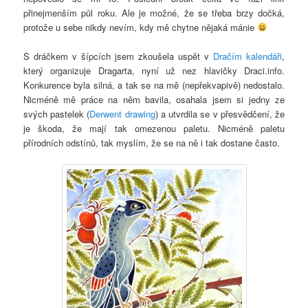
přinejmenším půl roku. Ale je možné, že se třeba brzy dočká,
protože u sebe nikdy nevím, kdy mě chytne nějaká mánie
S dráčkem v šípcích jsem zkoušela uspět v
Dračím kalendáři
,
který organizuje Dragarta, nyní už nez hlavičky Draci.info.
Konkurence byla silná, a tak se na mě (nepřekvapivě) nedostalo.
Nicméně mě práce na něm bavila, osahala jsem si jedny ze
svých pastelek (
Derwent drawing
) a utvrdila se v přesvědčení, že
je škoda, že mají tak omezenou paletu. Nicméně paletu
přírodních odstínů, tak myslím, že se na ně i tak dostane často.