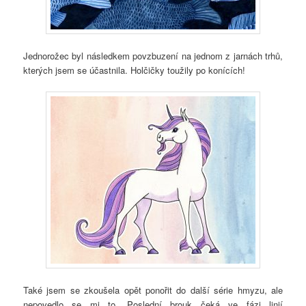
Jednorožec byl následkem povzbuzení na jednom z jarnách trhů,
kterých jsem se účastnila. Holčičky toužily po konících!
Také jsem se zkoušela opět ponořit do další série hmyzu, ale
nepovedlo se mi to. Poslední brouk čeká ve fázi linií