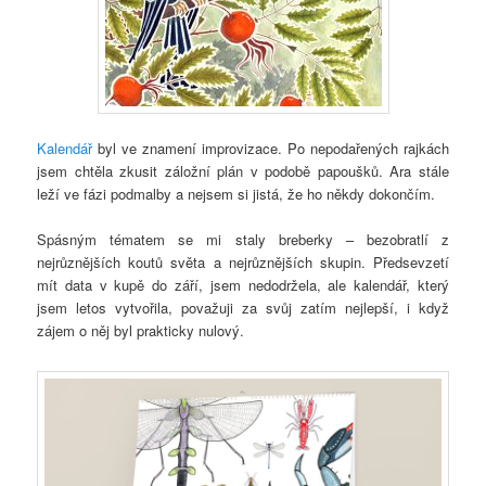
Kalendář
byl ve znamení improvizace. Po nepodařených rajkách
jsem chtěla zkusit záložní plán v podobě papoušků. Ara stále
leží ve fázi podmalby a nejsem si jistá, že ho někdy dokončím.
Spásným tématem se mi staly breberky – bezobratlí z
nejrůznějších koutů světa a nejrůznějších skupin. Předsevzetí
mít data v kupě do září, jsem nedodržela, ale kalendář, který
jsem letos vytvořila, považuji za svůj zatím nejlepší, i když
zájem o něj byl prakticky nulový.