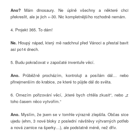
Ano?
Mám dinosaury. Ne úplně všechny a některé chci
překreslit, ale je jich +-30. Nic kompletnějšího rozhodně nemám.
4. Projekt 365. To dám!
Ne.
Hloupý nápad, který mě nadchnul před Vánoci a přestal bavit
asi po14 dnech.
5. Budu pokračovat v započaté inventuře věcí.
Ano.
Průběžně procházím, kontroluji a posílám dál… nebo
přinejmenším do krabice, ze které to půjde dál do světa.
6. Omezím pořizování věcí, „které bych chtěla zkusit“, nebo „z
toho časem něco vytvořím.“
Ano.
Myslím, že jsem se v tomhle výrazně zlepšila. Občas sice
ujedu (ehm, 3 nové bloky z poslední návštěvy výtvarných potřeb
a nová zarnice na šperky…), ale podstatně méně, než dřív.