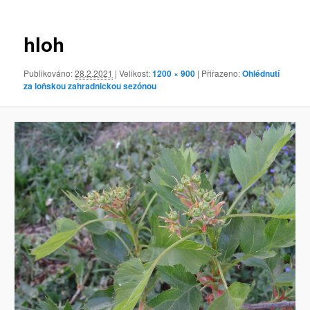
obrázky
hloh
Publikováno:
28.2.2021
| Velikost:
1200 × 900
| Přiřazeno:
Ohlédnutí
za loňskou zahradnickou sezónou