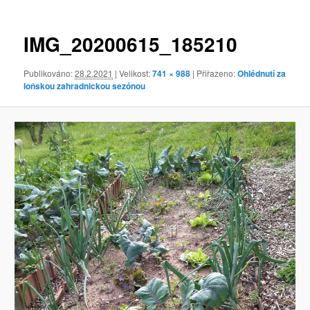
obrázky
IMG_20200615_185210
Publikováno:
28.2.2021
| Velikost:
741 × 988
| Přiřazeno:
Ohlédnutí za
loňskou zahradnickou sezónou