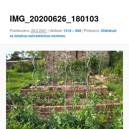
obrázky
IMG_20200626_180103
Publikováno:
28.2.2021
| Velikost:
1318 × 988
| Přiřazeno:
Ohlédnutí
za loňskou zahradnickou sezónou