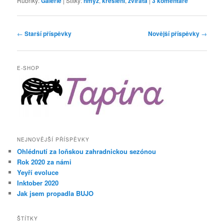
Rubriky:
Galerie
|
Štítky:
hmyz
,
kreslení
,
zvířata
|
3
komentáře
Navigace
←
Starší příspěvky
Novější příspěvky
→
pro
příspěvky
E-SHOP
NEJNOVĚJŠÍ PŘÍSPĚVKY
Ohlédnutí za loňskou zahradnickou sezónou
Rok 2020 za námi
Yeyří evoluce
Inktober 2020
Jak jsem propadla BUJO
ŠTÍTKY