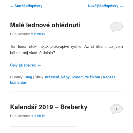
Navigace
←
Starší příspěvky
Novější příspěvky
→
pro
příspěvky
Malé lednové ohlédnutí
Publikováno
2.2.2019
Ten leden utekl nějak překvapivě rychle. Až si říkám, co jsem
během něj vlastně dělala?
Celý příspěvek
→
Rubriky:
Blog
|
Štítky:
kreslení
,
plány
,
tvoření
,
ze života
|
Napsat
komentář
Kalendář 2019 – Breberky
1
Publikováno
1.1.2019