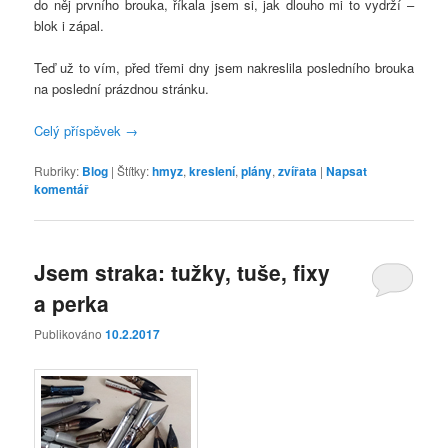
do něj prvního brouka, říkala jsem si, jak dlouho mi to vydrží –
blok i zápal.
Teď už to vím, před třemi dny jsem nakreslila posledního brouka
na poslední prázdnou stránku.
Celý příspěvek
→
Rubriky:
Blog
|
Štítky:
hmyz
,
kreslení
,
plány
,
zvířata
|
Napsat
komentář
Jsem straka: tužky, tuše, fixy
a perka
Publikováno
10.2.2017