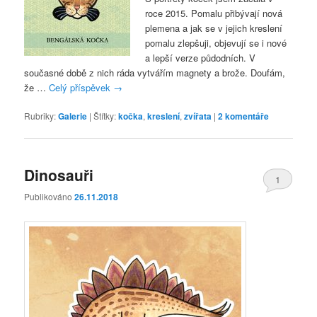
roce 2015. Pomalu přibývají nová
plemena a jak se v jejich kreslení
pomalu zlepšuji, objevují se i nové
a lepší verze půdodních. V
současné době z nich ráda vytvářím magnety a brože. Doufám,
že …
Celý příspěvek
→
Rubriky:
Galerie
|
Štítky:
kočka
,
kreslení
,
zvířata
|
2
komentáře
Dinosauři
1
Publikováno
26.11.2018