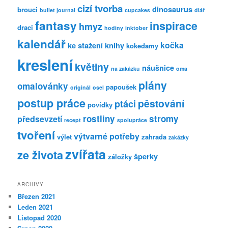
cizí tvorba
dinosaurus
brouci
bullet journal
cupcakes
diář
fantasy
inspirace
hmyz
draci
hodiny
inktober
kalendář
kočka
ke stažení
knihy
kokedamy
kreslení
květiny
náušnice
na zakázku
oma
plány
omalovánky
papoušek
originál
osel
postup práce
pěstování
ptáci
povídky
rostliny
stromy
předsevzetí
recept
spolupráce
tvoření
výtvarné potřeby
výlet
zahrada
zakázky
zvířata
ze života
šperky
záložky
ARCHIVY
Březen 2021
Leden 2021
Listopad 2020