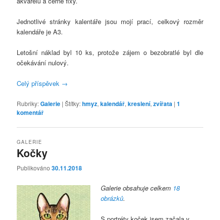
akvarelu a černé fixy.
Jednotlivé stránky kalentáře jsou mojí prací, celkový rozměr
kalendáře je A3.
Letošní náklad byl 10 ks, protože zájem o bezobratlé byl dle
očekávání nulový.
Celý příspěvek
→
Rubriky:
Galerie
|
Štítky:
hmyz
,
kalendář
,
kreslení
,
zvířata
|
1
komentář
GALERIE
Kočky
Publikováno
30.11.2018
Galerie obsahuje celkem
18
obrázků
.
S portréty koček jsem začala v