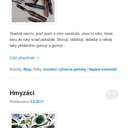
Vlastně nevím, proč jsem s nimi nezačala. Jsou to věci, které
beru do ruky snad pokaždé. Skicuji, obtahuji, dolaďuji a někdy
taky především gumuji a gumuji…
Celý příspěvek
→
Rubriky:
Blog
|
Štítky:
kreslení
,
výtvarné potřeby
|
Napsat komentář
Hmyzáci
Publikováno
3.2.2017