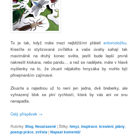
To je tak, když máte mezi nejbližšími přáteli
entomoložku
.
Kreslíte si stylizovaná zvířátka a vaše úvahy sahají tak
maximálně na druhý konec světa, jestli bude lepší prvně
nakreslit klokana, nebo pandu… a než se nadějete, máte v hlavě
myšlenky na to, že zkusit nějakého hmyzáka by mohlo být
přinejmenším zajímavé.
Zkusíte a najednou už to není jen jedna, dvě breberky, ale
vyhrazený blok se plní rychlostí, která by vás ani ve snu
nenapadla.
Celý příspěvek
→
Rubriky:
Blog
,
Nezařazené
|
Štítky:
hmyz
,
inspirace
,
kreslení
,
plány
,
postup práce
,
zvířata
|
Napsat komentář