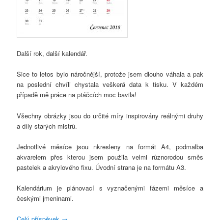
Další rok, další kalendář.
Sice to letos bylo náročnější, protože jsem dlouho váhala a pak
na poslední chvíli chystala veškerá data k tisku. V každém
případě mě práce na ptáčcích moc bavila!
Všechny obrázky jsou do určité míry inspirovány reálnými druhy
a díly starých mistrů.
Jednotlivé měsíce jsou nkresleny na formát A4, podmalba
akvarelem přes kterou jsem použila velmi různorodou směs
pastelek a akrylového fixu. Úvodní strana je na formátu A3.
Kalendárium je plánovací s vyznačenými fázemi měsíce a
českými jmeninami.
Celý příspěvek
→