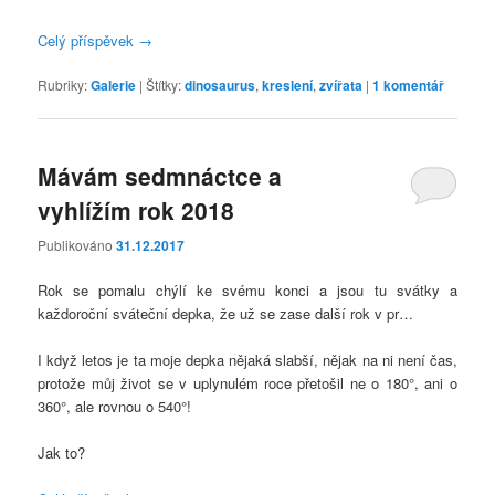
Celý příspěvek
→
Rubriky:
Galerie
|
Štítky:
dinosaurus
,
kreslení
,
zvířata
|
1
komentář
Mávám sedmnáctce a
vyhlížím rok 2018
Publikováno
31.12.2017
Rok se pomalu chýlí ke svému konci a jsou tu svátky a
každoroční sváteční depka, že už se zase další rok v pr…
I když letos je ta moje depka nějaká slabší, nějak na ni není čas,
protože můj život se v uplynulém roce přetošil ne o 180°, ani o
360°, ale rovnou o 540°!
Jak to?