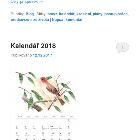
Celý příspěvek
→
Rubriky:
Blog
|
Štítky:
hmyz
,
kalendář
,
kreslení
,
plány
,
postup práce
,
předsevzetí
,
ze života
|
Napsat komentář
Kalendář 2018
1
Publikováno
12.12.2017