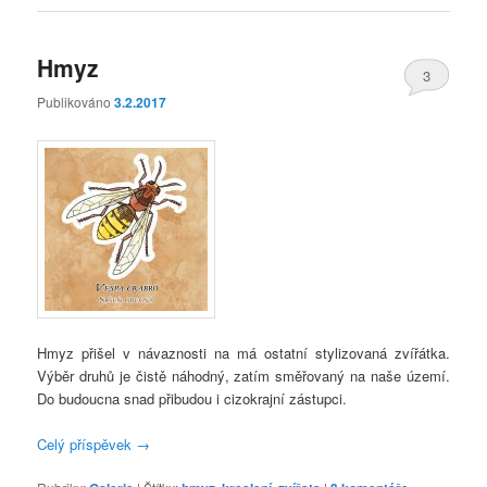
Hmyz
3
Publikováno
3.2.2017
Hmyz přišel v návaznosti na má ostatní stylizovaná zvířátka.
Výběr druhů je čistě náhodný, zatím směřovaný na naše území.
Do budoucna snad přibudou i cizokrajní zástupci.
Celý příspěvek
→