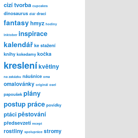
cizí tvorba
cupcakes
dinosaurus
draci
diář
fantasy
hmyz
hodiny
inspirace
inktober
kalendář
ke stažení
kočka
knihy
kokedamy
kreslení
květiny
náušnice
na zakázku
oma
omalovánky
originál
osel
plány
papoušek
postup práce
povídky
pěstování
ptáci
předsevzetí
recept
rostliny
stromy
spolupráce