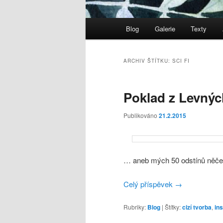
Hlavní
Blog
Galerie
Texty
navigační
menu
ARCHIV ŠTÍTKU:
SCI FI
Poklad z Levný
Publikováno
21.2.2015
… aneb mých 50 odstínů něče
Celý příspěvek
→
Rubriky:
Blog
|
Štítky:
cizí tvorba
,
in