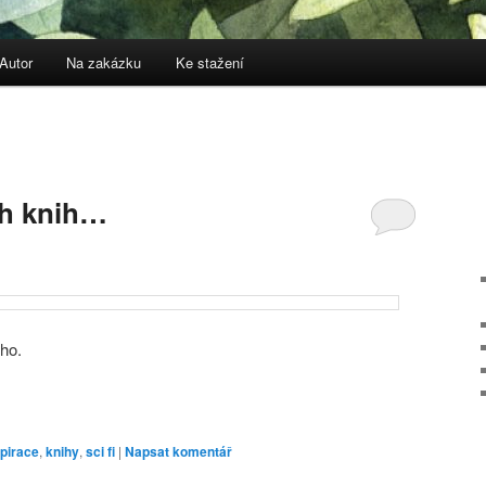
Autor
Na zakázku
Ke stažení
ch knih…
ho.
spirace
,
knihy
,
sci fi
|
Napsat komentář