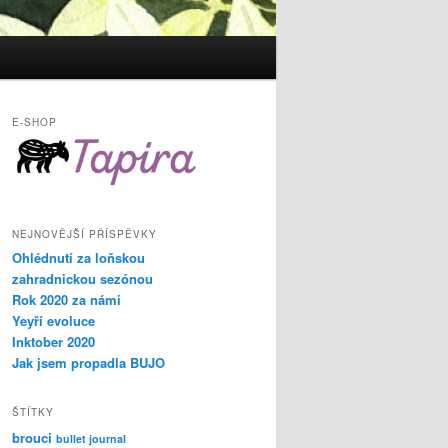
E-SHOP
NEJNOVĚJŠÍ PŘÍSPĚVKY
Ohlédnutí za loňskou
zahradnickou sezónou
Rok 2020 za námi
Yeyří evoluce
Inktober 2020
Jak jsem propadla BUJO
ŠTÍTKY
brouci
bullet journal