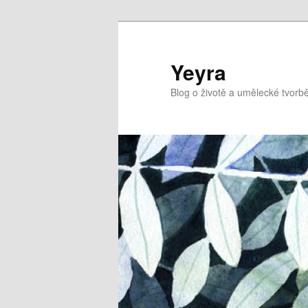
Přejít
Přejít
k
k
hlavnímu
obsahu
Yeyra
obsahu
postranního
Blog o životě a umělecké tvorbě
webu
panelu